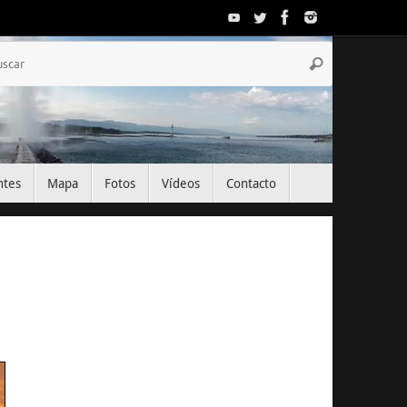
Búsqueda
Buscar
para:
ntes
Mapa
Fotos
Vídeos
Contacto
El Tiempo
Geneva, CH
14:44,
Ago 8, 2026
30
°C