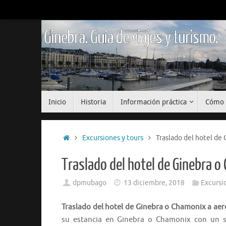
Saltar
al
contenido
Ginebra. Guía de viajes y turismo.
Saltar
Inicio
Historia
Información práctica
Cómo 
al
contenido
Inicio
Excursiones y tours
Traslado del hotel de
Traslado del hotel de Ginebra 
dpmubago
13 diciembre, 2018
Excursi
Traslado del hotel de Ginebra o Chamonix a ae
su estancia en Ginebra o Chamonix con un se