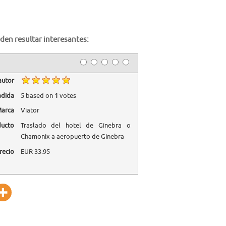
den resultar interesantes:
autor
adida
5
based on
1
votes
arca
Viator
ducto
Traslado del hotel de Ginebra o
Chamonix a aeropuerto de Ginebra
recio
EUR
33.95