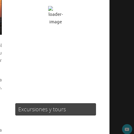
Cielo Claro
Ráfagas de viento:
4 mph
Clouds:
6%
Visibilidad:
10 km
l
Amanecer:
06:25
u
Atardecer:
20:56
r
37 %
1017 mb
0 mph
a
Weather from OpenWeatherMap
,
Excursiones y tours
a