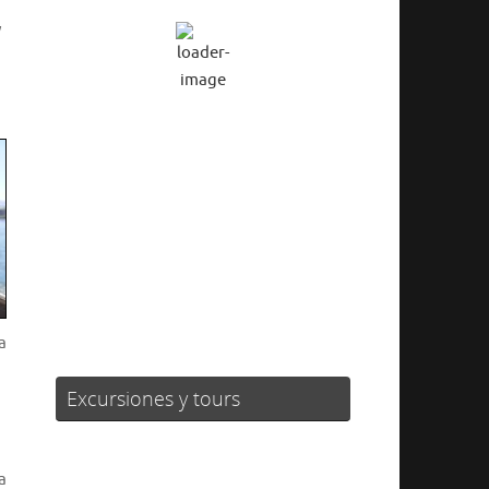
y
Cielo Claro
Ráfagas de viento:
3 mph
Clouds:
2%
Visibilidad:
10 km
Amanecer:
06:24
Atardecer:
20:58
50 %
1019 mb
2 mph
Weather from OpenWeatherMap
a
Excursiones y tours
a