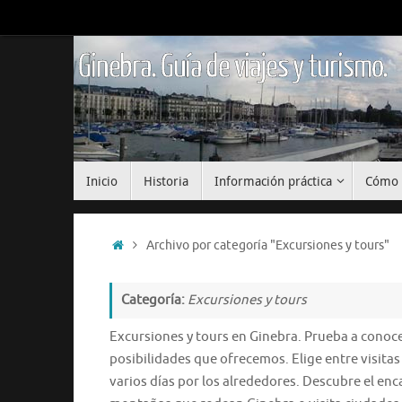
Saltar
al
contenido
Ginebra. Guía de viajes y turismo.
Saltar
Inicio
Historia
Información práctica
Cómo 
al
contenido
Inicio
Archivo por categoría "Excursiones y tours"
Categoría:
Excursiones y tours
Excursiones y tours en Ginebra. Prueba a conocer
posibilidades que ofrecemos. Elige entre visitas
varios días por los alrededores. Descubre el enca