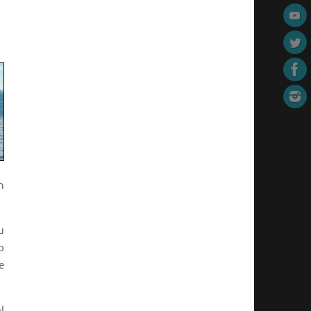
n
u
o
e
l