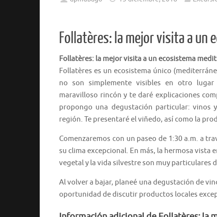
Follatères: la mejor visita a u
Follatères: la mejor visita a un ecosistema medi
Follatères es un ecosistema único (mediterráneo)
no son simplemente visibles en otro lugar 
maravilloso rincón y te daré explicaciones com
propongo una degustación particular: vinos y
región. Te presentaré el viñedo, así como la prod
Comenzaremos con un paseo de 1:30 a.m. a travé
su clima excepcional. En más, la hermosa vista e
vegetal y la vida silvestre son muy particulares d
Al volver a bajar, planeé una degustación de vin
oportunidad de discutir productos locales excep
Información adicional de Follatères: la 