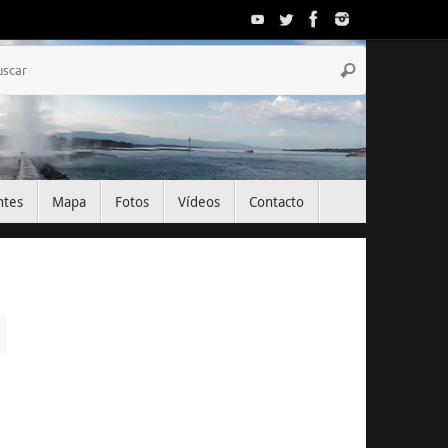
Búsqueda
Buscar
para:
ntes
Mapa
Fotos
Vídeos
Contacto
El Tiempo
Geneva, CH
22:12,
Ago 7, 2026
25
°C