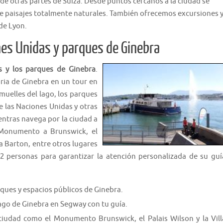
e otras partes de Suiza. Desde puntos cercanos a la ciudad se
 de paisajes totalmente naturales. También ofrecemos excursiones 
 de Lyon.
es Unidas y parques de Ginebra
s y los parques de Ginebra
.
oria de Ginebra en un tour en
uelles del lago, los parques
de las Naciones Unidas y otras
ntras navega por la ciudad a
 Monumento a Brunswick, el
la Barton, entre otros lugares
2 personas para garantizar la atención personalizada de su guí
ques y espacios públicos de Ginebra.
l lago de Ginebra en Segway con tu guía.
 ciudad como el Monumento Brunswick, el Palais Wilson y la Vill