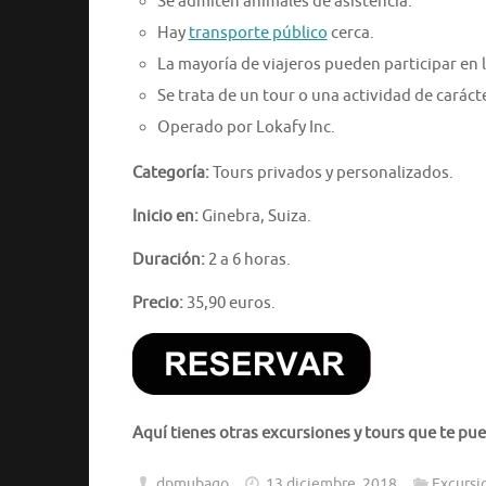
Se admiten animales de asistencia.
Hay
transporte público
cerca.
La mayoría de viajeros pueden participar en l
Se trata de un tour o una actividad de caráct
Operado por Lokafy Inc.
Categoría:
Tours privados y personalizados.
Inicio en:
Ginebra, Suiza.
Duración:
2 a 6 horas.
Precio:
35,90 euros.
Aquí tienes otras excursiones y tours que te pue
dpmubago
13 diciembre, 2018
Excursi