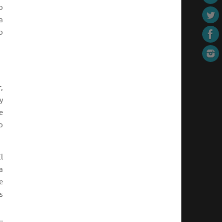
o
a
o
,
y
e
o
l
a
e
s