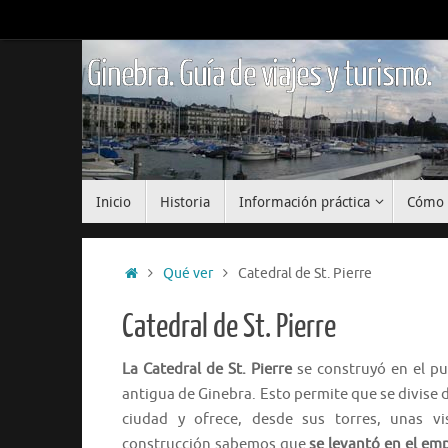
Saltar
al
contenido
Ginebra. Guía de viajes y turismo.
Saltar
Inicio
Historia
Información práctica
Cómo 
al
contenido
Inicio
Qué ver
Catedral de St. Pierre
Catedral de St. Pierre
La Catedral de St. Pierre
se construyó en el pu
antigua de Ginebra. Esto permite que se divise
ciudad y ofrece, desde sus torres, unas vis
construcción sabemos que
se levantó en el em