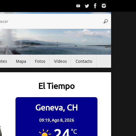
Búsqueda
Buscar
para:
ntes
Mapa
Fotos
Vídeos
Contacto
El Tiempo
Geneva, CH
09:19,
Ago 8, 2026
24
°C