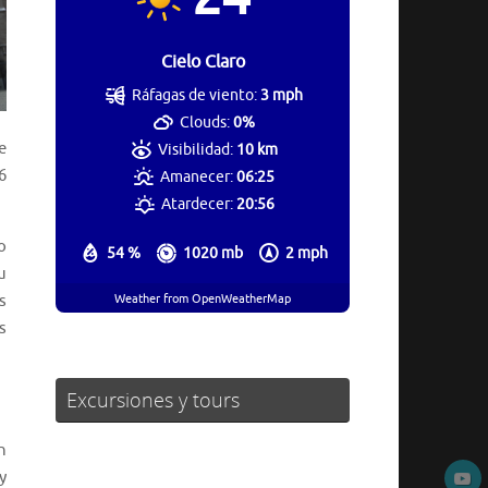
Cielo Claro
Ráfagas de viento:
3 mph
Clouds:
0%
e
Visibilidad:
10 km
6
Amanecer:
06:25
Atardecer:
20:56
o
54 %
1020 mb
2 mph
u
Weather from OpenWeatherMap
s
s
Excursiones y tours
n
y