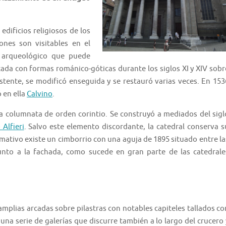
dificios religiosos de los
ones son visitables en el
o arqueológico que puede
ntada con formas románico-góticas durante los siglos XI y XIV sobr
istente, se modificó enseguida y se restauró varias veces. En 153
 en ella
Calvino
.
na columnata de orden corintio. Se construyó a mediados del sigl
Alfieri
. Salvo este elemento discordante, la catedral conserva s
mativo existe un cimborrio con una aguja de 1895 situado entre la
unto a la fachada, como sucede en gran parte de las catedrale
amplias arcadas sobre pilastras con notables capiteles tallados co
una serie de galerías que discurre también a lo largo del crucero 