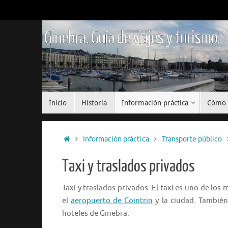
Saltar
al
contenido
Ginebra. Guía de viajes y turismo.
Saltar
Inicio
Historia
Información práctica
Cómo 
al
contenido
Inicio
Información práctica
Transporte público
Taxi y traslados privados
Taxi y traslados privados. El taxi es uno de lo
el
aeropuerto de Cointrin
y la ciudad. También
hoteles de Ginebra.