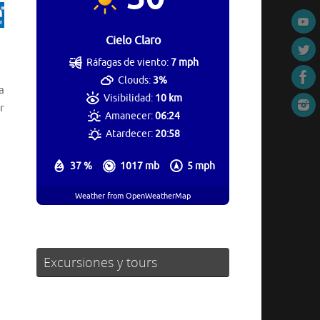
Cielo Claro
Ráfagas de viento:
7 mph
Clouds:
3%
a
Visibilidad:
10 km
r
Amanecer:
06:24
Atardecer:
20:58
37 %
1017 mb
5 mph
Weather from OpenWeatherMap
Excursiones y tours