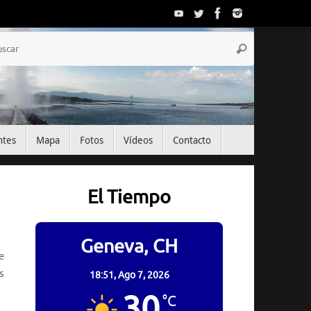
Búsqueda
Buscar
para:
ntes
Mapa
Fotos
Vídeos
Contacto
El Tiempo
Geneva, CH
e
s
18:51,
Ago 7, 2026
30
°C