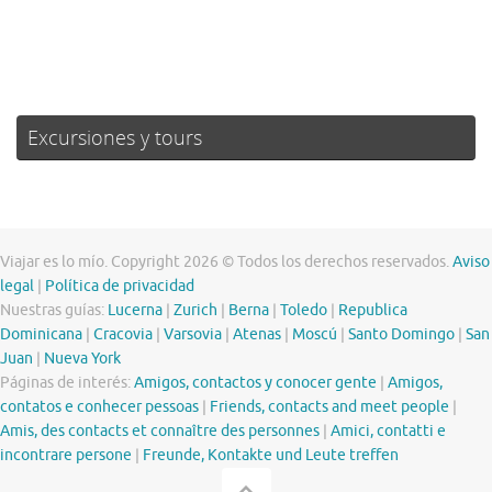
Weather from OpenWeatherMap
Excursiones y tours
Viajar es lo mío. Copyright 2026 © Todos los derechos reservados.
Aviso
legal
|
Política de privacidad
Nuestras guías:
Lucerna
|
Zurich
|
Berna
|
Toledo
|
Republica
Dominicana
|
Cracovia
|
Varsovia
|
Atenas
|
Moscú
|
Santo Domingo
|
San
Juan
|
Nueva York
Páginas de interés:
Amigos, contactos y conocer gente
|
Amigos,
contatos e conhecer pessoas
|
Friends, contacts and meet people
|
Amis, des contacts et connaître des personnes
|
Amici, contatti e
incontrare persone
|
Freunde, Kontakte und Leute treffen