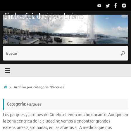
Saltar
al
Ginebra. Guía de viajes y turismo.
contenido
B
Busc
p
Inicio
Archivo por categoría "Parques"
Categoría:
Parques
Los parques y jardines de Ginebra tienen mucho encanto. Aunque en
la zona céntrica de la ciudad no vamos a encontrar grandes
extensiones ajardinadas, en las afueras sí. A medida que nos