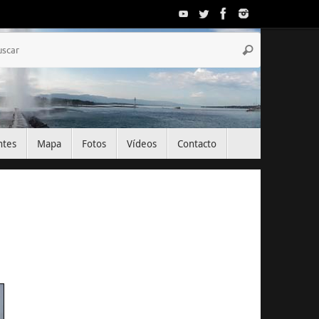
Búsqueda
Buscar
para:
ntes
Mapa
Fotos
Vídeos
Contacto
El Tiempo
Geneva, CH
15:32,
Ago 6, 2026
30
°C