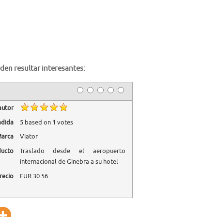
den resultar interesantes:
autor
adida
5
based on
1
votes
arca
Viator
ducto
Traslado desde el aeropuerto
internacional de Ginebra a su hotel
recio
EUR
30.56