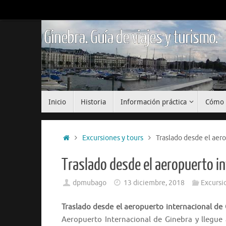
Saltar
al
contenido
Ginebra. Guía de viajes y turismo.
Saltar
Inicio
Historia
Información práctica
Cómo 
al
contenido
Inicio
Excursiones y tours
Traslado desde el aero
Traslado desde el aeropuerto in
dpmubago
13 diciembre, 2018
Excursi
Traslado desde el aeropuerto internacional de 
Aeropuerto Internacional de Ginebra y llegue a