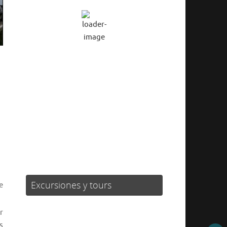
Cielo Claro
Ráfagas de viento:
4 mph
Clouds:
0%
Visibilidad:
10 km
Amanecer:
06:22
Atardecer:
20:59
39 %
1020 mb
2 mph
Weather from OpenWeatherMap
Excursiones y tours
e
r
s