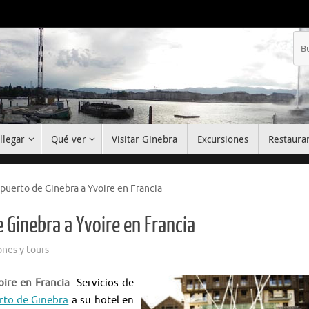
llegar
Qué ver
Visitar Ginebra
Excursiones
Restaura
opuerto de Ginebra a Yvoire en Francia
 Ginebra a Yvoire en Francia
ones y tours
ire en Francia
. Servicios de
rto de Ginebra
a su hotel en