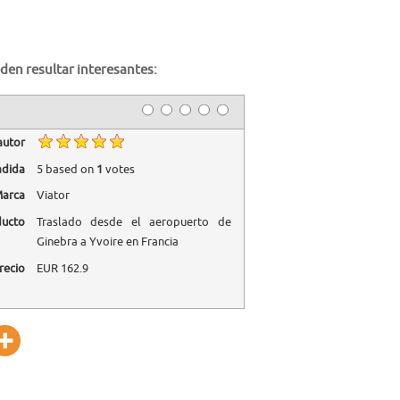
den resultar interesantes:
autor
adida
5
based on
1
votes
arca
Viator
ducto
Traslado desde el aeropuerto de
Ginebra a Yvoire en Francia
recio
EUR
162.9