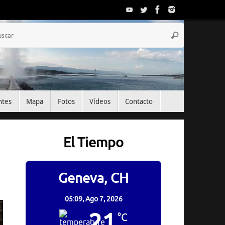
Búsqueda
Buscar
para:
ntes
Mapa
Fotos
Vídeos
Contacto
El Tiempo
Geneva, CH
05:09,
Ago 7, 2026
21
°C