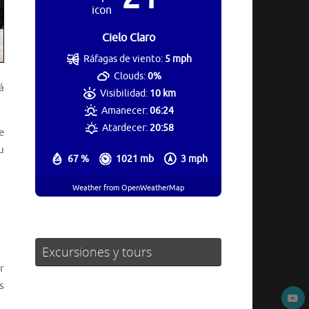
Cielo Claro
Ráfagas de viento:
5 mph
Clouds:
0%
á
Visibilidad:
10 km
Amanecer:
06:24
Atardecer:
20:58
e
u
67 %
1021 mb
3 mph
Weather from OpenWeatherMap
Excursiones y tours
r
s