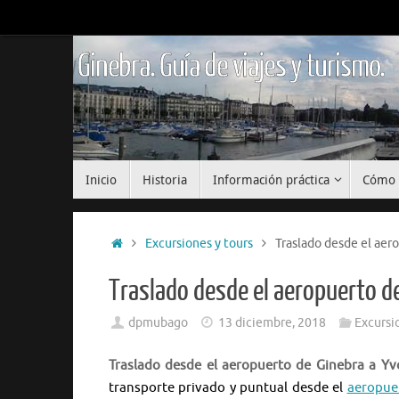
Saltar
al
contenido
Ginebra. Guía de viajes y turismo.
Saltar
Inicio
Historia
Información práctica
Cómo 
al
contenido
Inicio
Excursiones y tours
Traslado desde el aer
Traslado desde el aeropuerto de
dpmubago
13 diciembre, 2018
Excursi
Traslado desde el aeropuerto de Ginebra a Yvo
transporte privado y puntual desde el
aeropue