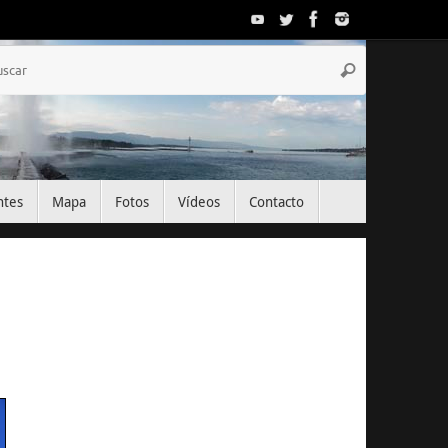
Búsqueda
Buscar
para:
ntes
Mapa
Fotos
Vídeos
Contacto
El Tiempo
Geneva, CH
17:12,
Ago 6, 2026
31
°C