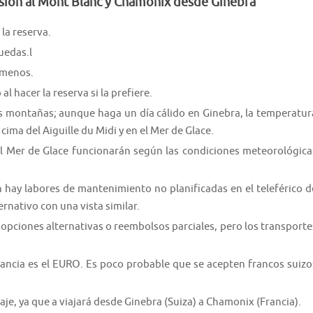
rsión al Mont Blanc y Chamonix desde Ginebra
la reserva.
uedas.l
 menos.
l hacer la reserva si la prefiere.
as montañas; aunque haga un día cálido en Ginebra, la temperatur
ima del Aiguille du Midi y en el Mer de Glace.
 del Mer de Glace funcionarán según las condiciones meteorológica
n hay labores de mantenimiento no planificadas en el teleférico d
ernativo con una vista similar.
s opciones alternativas o reembolsos parciales, pero los transporte
rancia es el EURO. Es poco probable que se acepten francos suizo
iaje, ya que a viajará desde Ginebra (Suiza) a Chamonix (Francia).