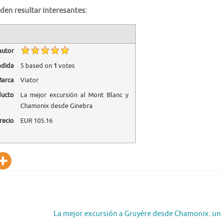
den resultar interesantes:
autor
adida
5
based on
1
votes
arca
Viator
ducto
La mejor excursión al Mont Blanc y
Chamonix desde Ginebra
recio
EUR
105.16
La mejor excursión a Gruyère desde Chamonix: un