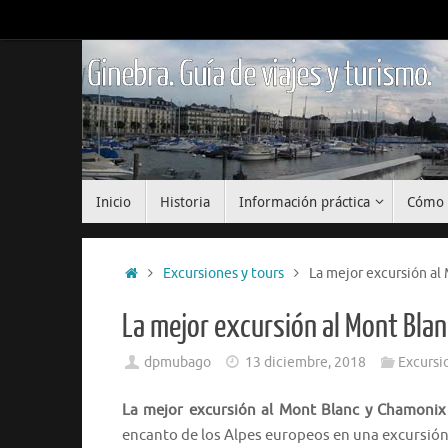
Saltar
al
contenido
Ginebra. Guía de viajes y turismo.
Saltar
Inicio
Historia
Información práctica
Cómo 
al
contenido
Inicio
Excursiones y tours
La mejor excursión al
La mejor excursión al Mont Bla
dpmubago
13 diciembre, 2018
Excursi
La mejor excursión al Mont Blanc y Chamonix
encanto de los Alpes europeos en una excursió