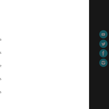
a
s
e
s
s