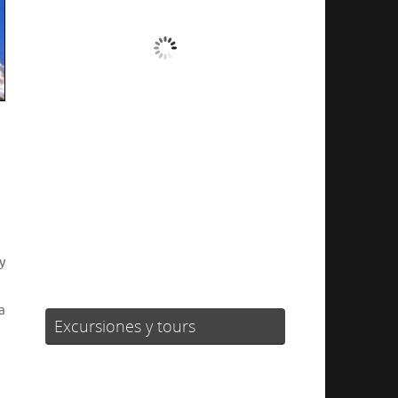
Cielo Claro
Ráfagas de viento:
5 mph
Clouds:
0%
Visibilidad:
10 km
Amanecer:
06:22
Atardecer:
20:59
39 %
1020 mb
7 mph
Weather from OpenWeatherMap
y
a
Excursiones y tours