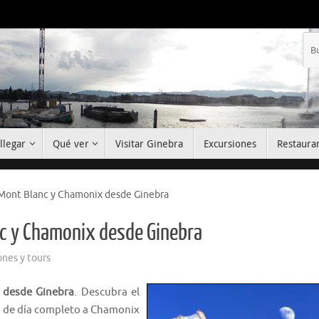
llegar
Qué ver
Visitar Ginebra
Excursiones
Restaura
 Mont Blanc y Chamonix desde Ginebra
nc y Chamonix desde Ginebra
ones y tours
 desde Ginebra
. Descubra el
n de día completo a Chamonix