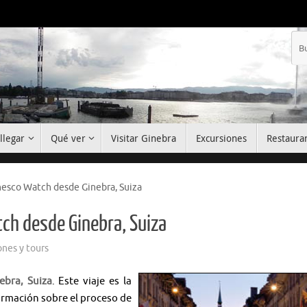
llegar
Qué ver
Visitar Ginebra
Excursiones
Restaura
Unesco Watch desde Ginebra, Suiza
tch desde Ginebra, Suiza
ones y tours
ebra, Suiza
. Este viaje es la
ormación sobre el proceso de