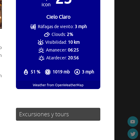
Cielo Claro
Ráfagas de viento:
3 mph
Clouds:
2%
Visibilidad:
10 km
o
Amanecer:
06:25
n
Atardecer:
20:56
51 %
1019 mb
3 mph
n
Weather from OpenWeatherMap
Excursiones y tours