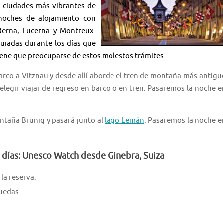
as ciudades más vibrantes de
7 noches de alojamiento con
Berna, Lucerna y Montreux.
guiadas durante los días que
 tiene que preocuparse de estos molestos trámites.
rco a Vitznau y desde allí aborde el tren de montaña más antigu
elegir viajar de regreso en barco o en tren. Pasaremos la noche e
ontaña Brünig y pasará junto al
lago Lemán
. Pasaremos la noche e
8 días: Unesco Watch desde Ginebra, Suiza
la reserva.
ruedas.