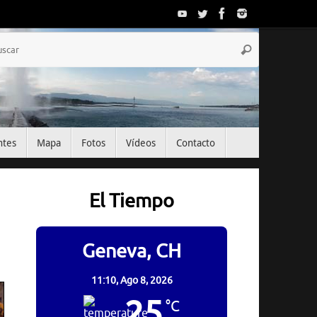
Búsqueda
Buscar
para:
ntes
Mapa
Fotos
Vídeos
Contacto
El Tiempo
Geneva, CH
11:10,
Ago 8, 2026
25
°C