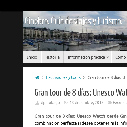
Saltar
al
contenido
Ginebra. Guía de viajes y turismo.
Saltar
Inicio
Historia
Información práctica
Cómo 
al
contenido
Inicio
Excursiones y tours
Gran tour de 8 días: 
Gran tour de 8 días: Unesco Wa
dpmubago
13 diciembre, 2018
Excursi
Gran tour de 8 días: Unesco Watch desde Gin
combinación perfecta si desea obtener más inf