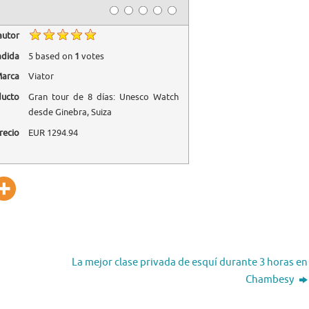
autor
adida
5
based on
1
votes
arca
Viator
ducto
Gran tour de 8 días: Unesco Watch
desde Ginebra, Suiza
recio
EUR
1294.94
La mejor clase privada de esquí durante 3 horas en
Chambesy