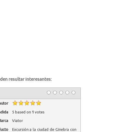
den resultar interesantes:
autor
adida
5
based on
1
votes
arca
Viator
ducto
Excursión a la ciudad de Ginebra con