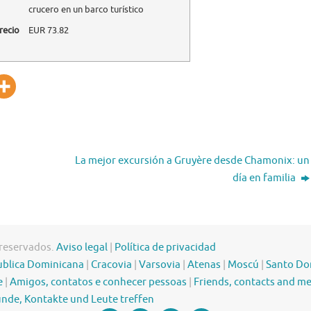
crucero en un barco turístico
recio
EUR
73.82
La mejor excursión a Gruyère desde Chamonix: un
día en familia
 reservados.
Aviso legal
|
Política de privacidad
blica Dominicana
|
Cracovia
|
Varsovia
|
Atenas
|
Moscú
|
Santo D
e
|
Amigos, contatos e conhecer pessoas
|
Friends, contacts and m
nde, Kontakte und Leute treffen