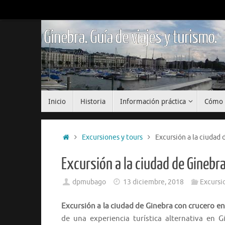
Saltar
al
contenido
Ginebra. Guía de viajes y turismo.
Saltar
Inicio
Historia
Información práctica
Cómo 
al
contenido
Inicio
Excursiones y tours
Excursión a la ciudad 
Excursión a la ciudad de Ginebra
dpmubago
13 diciembre, 2018
Excursi
Excursión a la ciudad de Ginebra con crucero en
de una experiencia turística alternativa en 