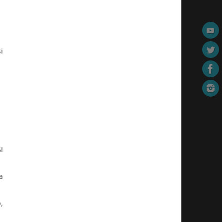
i
i
a
,