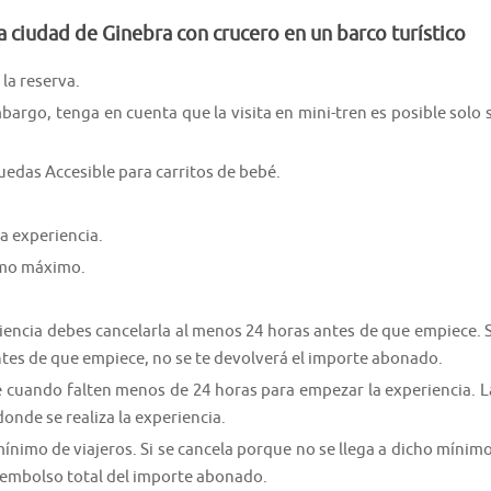
la ciudad de Ginebra con crucero en un barco turístico
la reserva.
mbargo, tenga en cuenta que la visita en mini-tren es posible solo s
uedas Accesible para carritos de bebé.
a experiencia.
como máximo.
riencia debes cancelarla al menos 24 horas antes de que empiece. S
ntes de que empiece, no se te devolverá el importe abonado.
e cuando falten menos de 24 horas para empezar la experiencia. L
donde se realiza la experiencia.
nimo de viajeros. Si se cancela porque no se llega a dicho mínimo
 reembolso total del importe abonado.