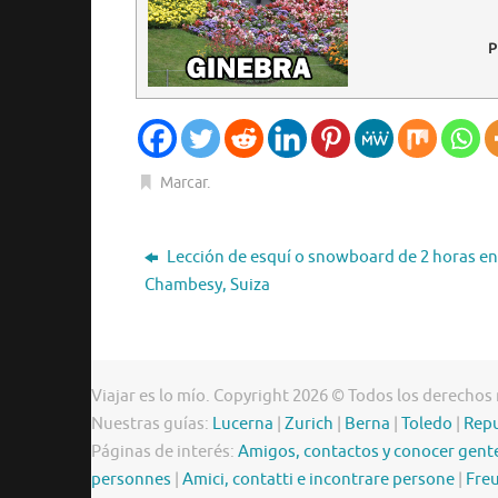
P
Marcar
.
Lección de esquí o snowboard de 2 horas en
Chambesy, Suiza
Viajar es lo mío. Copyright 2026 © Todos los derechos
Nuestras guías:
Lucerna
|
Zurich
|
Berna
|
Toledo
|
Repu
Páginas de interés:
Amigos, contactos y conocer gent
personnes
|
Amici, contatti e incontrare persone
|
Freu