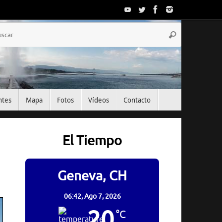
Búsqueda
Buscar
para:
ntes
Mapa
Fotos
Vídeos
Contacto
El Tiempo
Geneva, CH
06:42,
Ago 7, 2026
20
°C