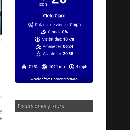
Cielo Claro
Ráfagas de viento:
7 mph
Clouds:
0%
Visibilidad:
10 km
a
Amanecer:
06:24
Atardecer:
20:58
71 %
1021 mb
4 mph
Weather from OpenWeatherMap
s
.
Excursiones y tours
y
e