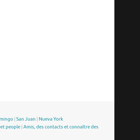
omingo
|
San Juan
|
Nueva York
eet people
|
Amis, des contacts et connaître des