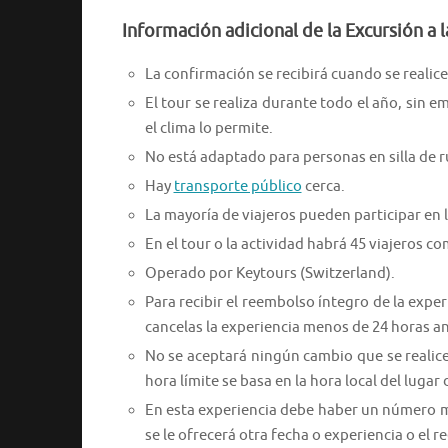
Información adicional de la Excursión a 
La confirmación se recibirá cuando se realice 
El tour se realiza durante todo el año, sin e
el clima lo permite.
No está adaptado para personas en silla de r
Hay
transporte público
cerca.
La mayoría de viajeros pueden participar en l
En el tour o la actividad habrá 45 viajeros 
Operado por Keytours (Switzerland).
Para recibir el reembolso íntegro de la expe
cancelas la experiencia menos de 24 horas a
No se aceptará ningún cambio que se realic
hora límite se basa en la hora local del lugar 
En esta experiencia debe haber un número mí
se le ofrecerá otra fecha o experiencia o el