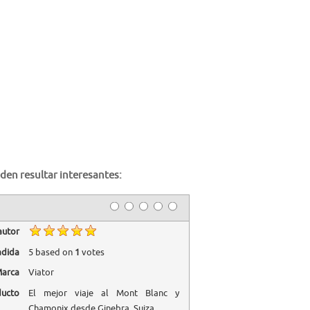
den resultar interesantes:
autor
adida
5
based on
1
votes
arca
Viator
ducto
El mejor viaje al Mont Blanc y
Chamonix desde Ginebra, Suiza