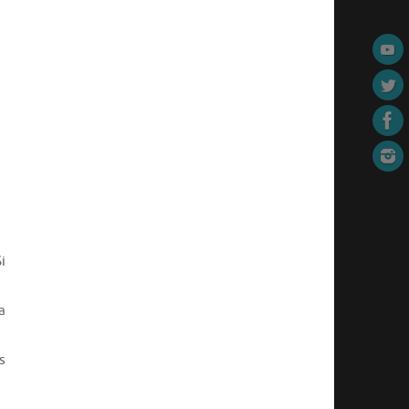
i
a
s