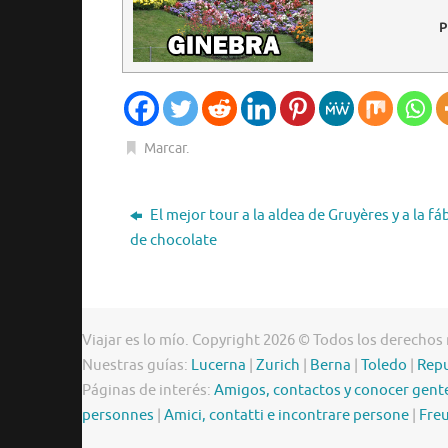
P
Marcar
.
El mejor tour a la aldea de Gruyères y a la fá
de chocolate
Viajar es lo mío. Copyright 2026 © Todos los derechos
Nuestras guías:
Lucerna
|
Zurich
|
Berna
|
Toledo
|
Repu
Páginas de interés:
Amigos, contactos y conocer gent
personnes
|
Amici, contatti e incontrare persone
|
Freu