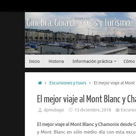
Saltar
al
contenido
Ginebra. Guía de viajes y turismo.
Saltar
Inicio
Historia
Información práctica
Cómo 
al
contenido
Inicio
Excursiones y tours
El mejor viaje al Mon
El mejor viaje al Mont Blanc y 
dpmubago
13 diciembre, 2018
Excursi
El mejor viaje al Mont Blanc y Chamonix desde G
y Mont Blanc en sólo medio día con esta excu