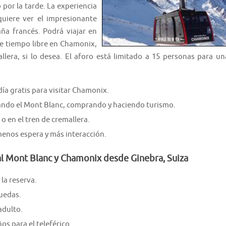
por la tarde. La experiencia
uiere ver el impresionante
a francés. Podrá viajar en
de tiempo libre en Chamonix,
allera, si lo desea. El aforo está limitado a 15 personas para un
ía gratis para visitar Chamonix.
ando el Mont Blanc, comprando y haciendo turismo.
o o en el tren de cremallera.
menos espera y más interacción.
 al Mont Blanc y Chamonix desde Ginebra, Suiza
la reserva.
ruedas.
adulto.
s para el teleférico.