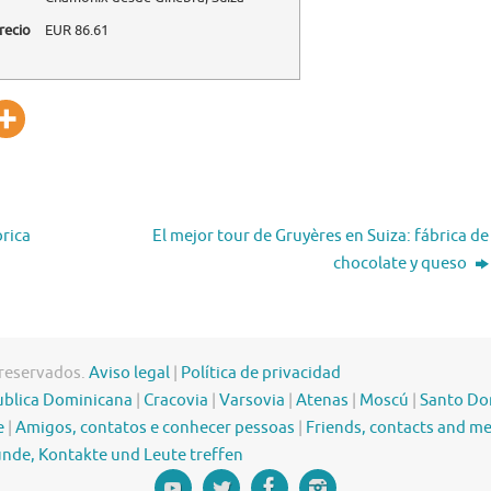
recio
EUR
86.61
brica
El mejor tour de Gruyères en Suiza: fábrica de
chocolate y queso
 reservados.
Aviso legal
|
Política de privacidad
blica Dominicana
|
Cracovia
|
Varsovia
|
Atenas
|
Moscú
|
Santo D
e
|
Amigos, contatos e conhecer pessoas
|
Friends, contacts and m
nde, Kontakte und Leute treffen