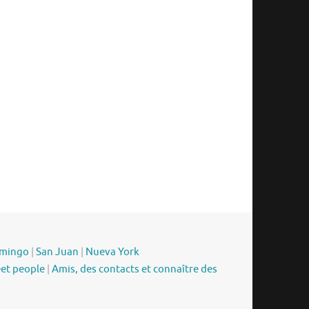
omingo
|
San Juan
|
Nueva York
eet people
|
Amis, des contacts et connaître des