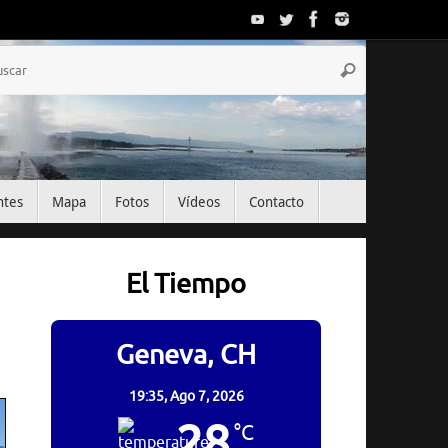
Búsqueda
Buscar
para:
ntes
Mapa
Fotos
Vídeos
Contacto
El Tiempo
Geneva, CH
19:35,
Ago 7, 2026
28
°C