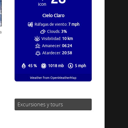
Cielo Claro
Ráfagas de viento:
7 mph
Clouds:
3%
a
Visibilidad:
10 km
Amanecer:
06:24
Atardecer:
20:58
45 %
1018 mb
5 mph
Weather from OpenWeatherMap
Excursiones y tours