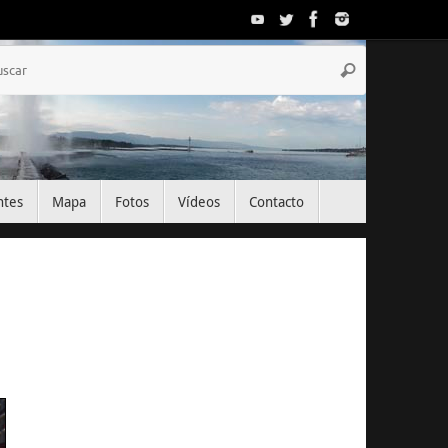
Búsqueda
Buscar
para:
ntes
Mapa
Fotos
Vídeos
Contacto
El Tiempo
Geneva, CH
01:05,
Ago 7, 2026
22
°C