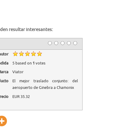
den resultar interesantes:
autor
adida
5
based on
1
votes
arca
Viator
ducto
El mejor traslado conjunto: del
aeropuerto de Ginebra a Chamonix
recio
EUR
35.32