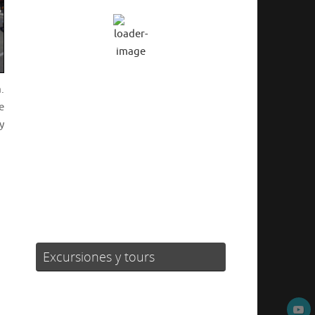
Cielo Claro
Ráfagas de viento:
3 mph
Clouds:
0%
.
Visibilidad:
10 km
e
Amanecer:
06:24
y
Atardecer:
20:58
59 %
1020 mb
2 mph
Weather from OpenWeatherMap
Excursiones y tours