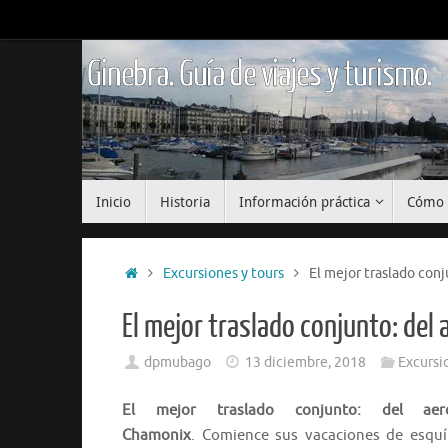
Saltar
al
contenido
Ginebra. Guía de viajes y turismo.
Saltar
Inicio
Historia
Información práctica
Cómo 
al
contenido
Inicio
Excursiones y tours
El mejor traslado con
El mejor traslado conjunto: del
dpmubago
13 diciembre, 2018
Excursi
El mejor traslado conjunto: del ae
Chamonix
. Comience sus vacaciones de esquí