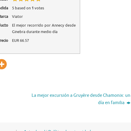
adida
5
based on
1
votes
arca
Viator
ducto
El mejor recorrido por Annecy desde
Ginebra durante medio día
recio
EUR
66.57
La mejor excursión a Gruyère desde Chamonix: un
día en familia