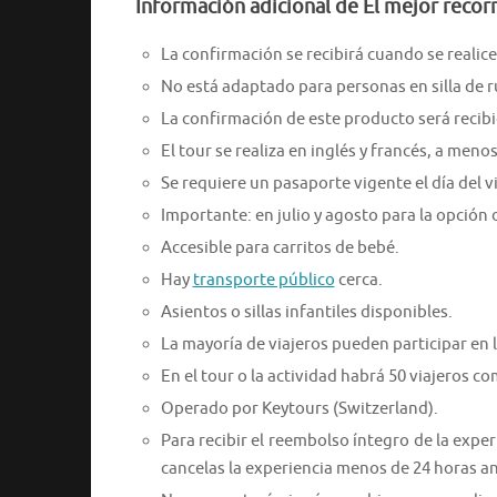
Información adicional de El mejor reco
La confirmación se recibirá cuando se realice 
No está adaptado para personas en silla de 
La confirmación de este producto será recib
El tour se realiza en inglés y francés, a meno
Se requiere un pasaporte vigente el día del vi
Importante: en julio y agosto para la opción 
Accesible para carritos de bebé.
Hay
transporte público
cerca.
Asientos o sillas infantiles disponibles.
La mayoría de viajeros pueden participar en l
En el tour o la actividad habrá 50 viajeros 
Operado por Keytours (Switzerland).
Para recibir el reembolso íntegro de la expe
cancelas la experiencia menos de 24 horas a