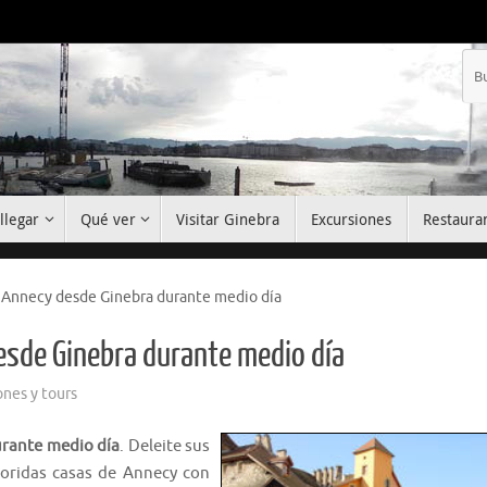
llegar
Qué ver
Visitar Ginebra
Excursiones
Restaura
r Annecy desde Ginebra durante medio día
desde Ginebra durante medio día
ones y tours
urante medio día
. Deleite sus
loridas casas de Annecy con