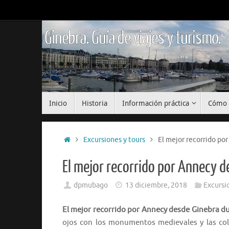
Saltar
al
contenido
Ginebra. Guía de viajes y turismo.
Saltar
Inicio
Historia
Información práctica
Cómo 
al
contenido
Inicio
Excursiones y tours
El mejor recorrido po
El mejor recorrido por Annecy 
dpmubago
13 diciembre, 2018
Excursi
El mejor recorrido por Annecy desde Ginebra d
ojos con los monumentos medievales y las co