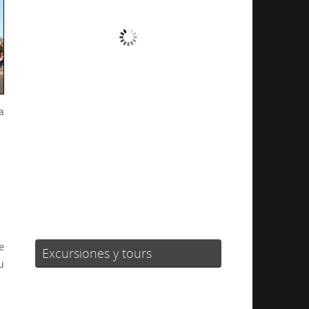
Cielo Claro
Ráfagas de viento:
3 mph
Clouds:
4%
Visibilidad:
10 km
a
Amanecer:
06:25
Atardecer:
20:56
42 %
1018 mb
3 mph
Weather from OpenWeatherMap
e
Excursiones y tours
u