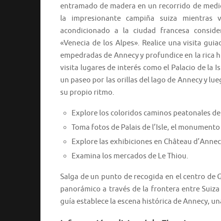
entramado de madera en un recorrido de medi
la impresionante campiña suiza mientras 
acondicionado a la ciudad francesa consi
«Venecia de los Alpes». Realice una visita guia
empedradas de Annecy y profundice en la rica hi
visita lugares de interés como el Palacio de la Is
un paseo por las orillas del lago de Annecy y lu
su propio ritmo.
Explore los coloridos caminos peatonales del
Toma fotos de Palais de l’Isle, el monument
Explore las exhibiciones en Château d’Annecy
Examina los mercados de Le Thiou.
Salga de un punto de recogida en el centro de
panorámico a través de la frontera entre Suiza
guía establece la escena histórica de Annecy, u