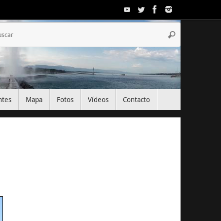
Búsqueda
Buscar
para:
ntes
Mapa
Fotos
Vídeos
Contacto
El Tiempo
Geneva, CH
12:53,
Ago 8, 2026
28
°C