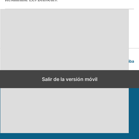
Categorías:
Restaurantes
Ginebra. Guía de viajes y turismo.
Volver arriba
Salir de la versión móvil